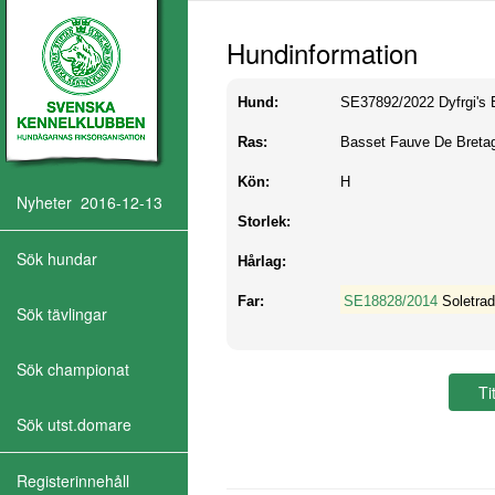
Hundinformation
Hund:
SE37892/2022
Dyfrgi's
Ras:
Basset Fauve De Breta
Kön:
H
Nyheter 2016-12-13
Storlek:
Sök hundar
Hårlag:
Far:
SE18828/2014
Soletra
Sök tävlingar
Sök championat
Sök utst.domare
Registerinnehåll