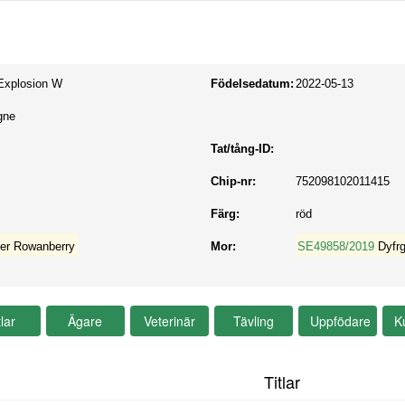
 Explosion W
Födelsedatum:
2022-05-13
gne
Tat/tång-ID:
Chip-nr:
752098102011415
Färg:
röd
der Rowanberry
Mor:
SE49858/2019
Dyfrg
Titlar