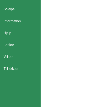
Söktips
Information
Aktivera Talande Webb
Hjälp
Länkar
Villkor
Till skk.se