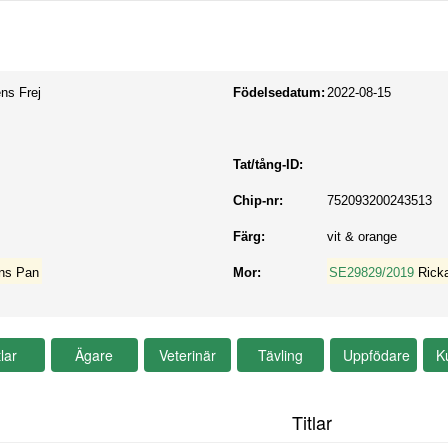
ns Frej
Födelsedatum:
2022-08-15
Tat/tång-ID:
Chip-nr:
752093200243513
Färg:
vit & orange
ns Pan
Mor:
SE29829/2019
Rick
Titlar