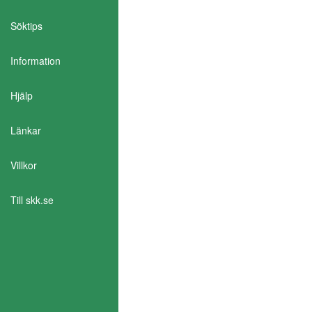
Söktips
Information
Aktivera Talande Webb
Hjälp
Länkar
Villkor
Till skk.se