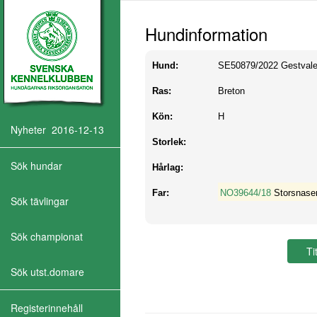
Hundinformation
Hund:
SE50879/2022
Gestvale
Ras:
Breton
Kön:
H
Nyheter 2016-12-13
Storlek:
Sök hundar
Hårlag:
Far:
NO39644/18
Storsnase
Sök tävlingar
Sök championat
Sök utst.domare
Registerinnehåll