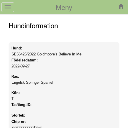
Meny
Toggle
navigation
Hundinformation
Hund:
SE56425/2022
Goldmoore's Believe In Me
Födelsedatum:
2022-09-27
Ras:
Engelsk Springer Spaniel
Kön:
T
Tat/tång-ID:
Storlek:
Chip-nr:
752090000001356