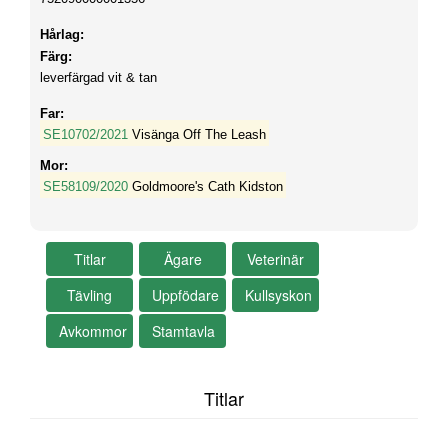
Hårlag:
Färg:
leverfärgad vit & tan
Far:
SE10702/2021
Visänga Off The Leash
Mor:
SE58109/2020
Goldmoore's Cath Kidston
Titlar