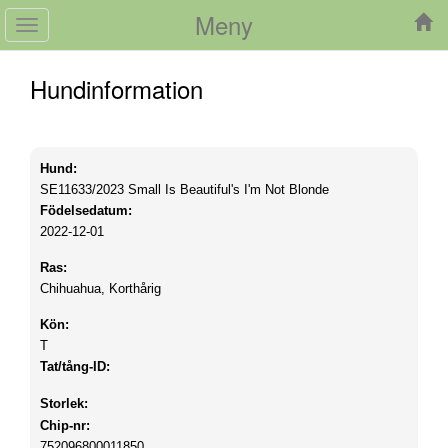
Meny
Toggle
navigation
Hundinformation
Hund:
SE11633/2023
Small Is Beautiful's I'm Not Blonde
Födelsedatum:
2022-12-01
Ras:
Chihuahua, Korthårig
Kön:
T
Tat/tång-ID:
Storlek:
Chip-nr:
752096800011850