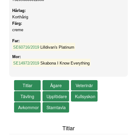
Hårlag:
Korthårig
Färg:
creme
Far:
SE60716/2019
Lilldivan's Platinum
Mor:
SE14972/2019
Skabona I Know Everything
Titlar