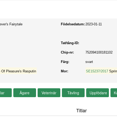
ever's Fairytale
Födelsedatum:
2023-01-11
Tat/tång-ID:
Chip-nr:
752094100181102
Färg:
svart
 Of Pleasure's Rasputin
Mor:
SE15237/2017
Spri
Titlar