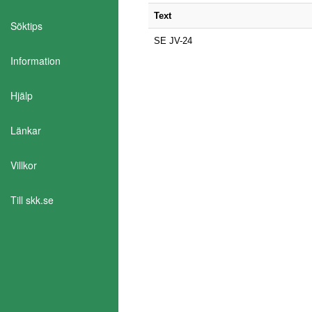
Text
Söktips
SE JV-24
Information
Hjälp
Länkar
Aktivera Talande Webb
Villkor
Till skk.se