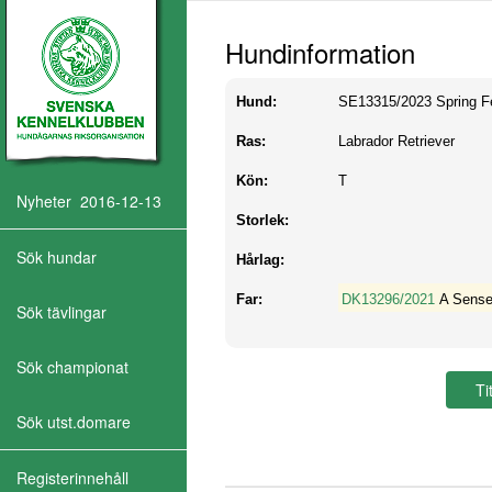
Hundinformation
Hund:
SE13315/2023
Spring F
Ras:
Labrador Retriever
Kön:
T
Nyheter 2016-12-13
Storlek:
Sök hundar
Hårlag:
Far:
DK13296/2021
A Sense
Sök tävlingar
Sök championat
Sök utst.domare
Registerinnehåll