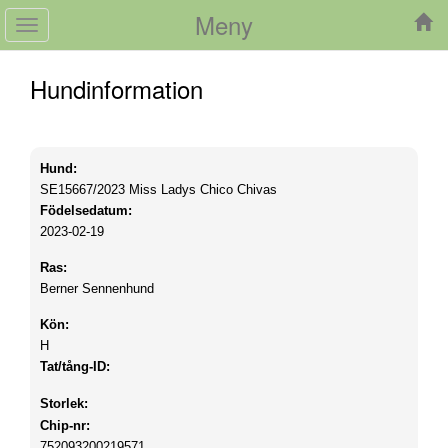
Meny
Toggle
navigation
Hundinformation
Hund:
SE15667/2023
Miss Ladys Chico Chivas
Födelsedatum:
2023-02-19
Ras:
Berner Sennenhund
Kön:
H
Tat/tång-ID:
Storlek:
Chip-nr:
752093200219571