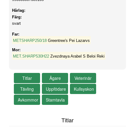
Hårlag:
Färg:
svart
Far:
METSHARP250/18
Greentree's Pei Lazarvs
Mor:
MET.SHARP530H22
Zvezdnaya Arabel S Beloi Reki
Titlar