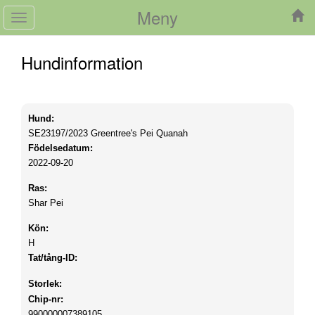
Meny
Toggle
navigation
Hundinformation
Hund:
SE23197/2023
Greentree's Pei Quanah
Födelsedatum:
2022-09-20
Ras:
Shar Pei
Kön:
H
Tat/tång-ID:
Storlek:
Chip-nr:
990000007389105