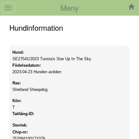
Meny
Toggle
navigation
Hundinformation
Hund:
SE27541/2023
Tunsta's Star Up In The Sky
Födelsedatum:
2023-04-23
Hunden avliden
Ras:
Shetland Sheepdog
Kön:
T
Tat/tång-ID:
Storlek:
Chip-nr:
752094100171079