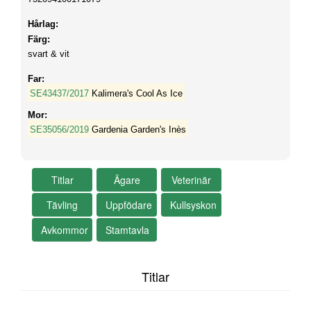
Hårlag:
Färg:
svart & vit
Far:
SE43437/2017
Kalimera's Cool As Ice
Mor:
SE35056/2019
Gardenia Garden's Inès
Titlar