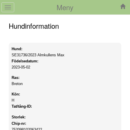
Meny
Toggle
navigation
Hundinformation
Hund:
SE31736/2023
Almkullens Max
Födelsedatum:
2023-05-02
Ras:
Breton
Kön:
H
Tat/tång-ID:
Storlek:
Chip-nr:
752098102063422