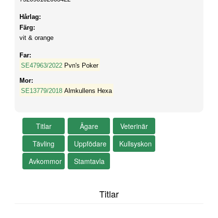
Hårlag:
Färg:
vit & orange
Far:
SE47963/2022
Pvn's Poker
Mor:
SE13779/2018
Almkullens Hexa
Titlar