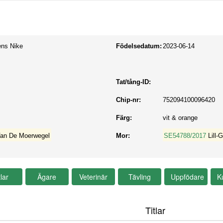
ens Nike
Födelsedatum:
2023-06-14
Tat/tång-ID:
Chip-nr:
752094100096420
Färg:
vit & orange
an De Moerwegel
Mor:
SE54788/2017
Lill
Titlar