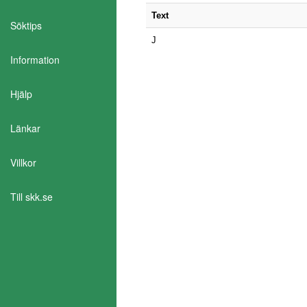
Text
Söktips
J
Information
Hjälp
Länkar
Aktivera Talande Webb
Villkor
Till skk.se