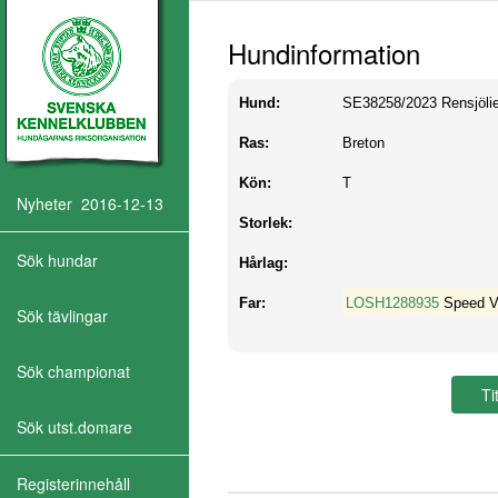
Hundinformation
Hund:
SE38258/2023
Rensjöli
Ras:
Breton
Kön:
T
Nyheter 2016-12-13
Storlek:
Sök hundar
Hårlag:
Far:
LOSH1288935
Speed V
Sök tävlingar
Sök championat
Sök utst.domare
Registerinnehåll