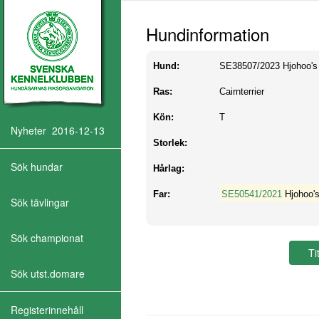
Hundinformation
Hund:
SE38507/2023
Hjohoo'
Ras:
Cairnterrier
Kön:
T
Nyheter 2016-12-13
Storlek:
Sök hundar
Hårlag:
Far:
SE50541/2021
Hjohoo's
Sök tävlingar
Sök championat
Sök utst.domare
Registerinnehåll