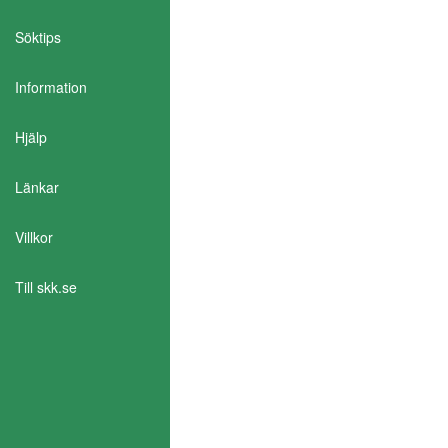
Söktips
Information
Aktivera Talande Webb
Hjälp
Länkar
Villkor
Till skk.se