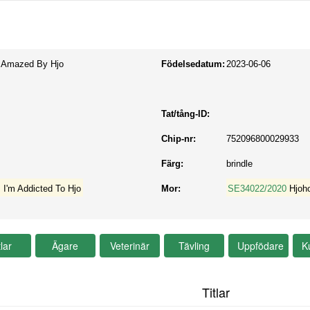
s Amazed By Hjo
Födelsedatum:
2023-06-06
Tat/tång-ID:
Chip-nr:
752096800029933
Färg:
brindle
 I'm Addicted To Hjo
Mor:
SE34022/2020
Hjoh
Titlar