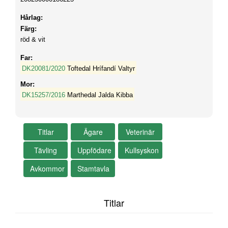
Hårlag:
Färg:
röd & vit
Far:
DK20081/2020
Toftedal Hrífandí Valtyr
Mor:
DK15257/2016
Marthedal Jalda Kibba
Titlar