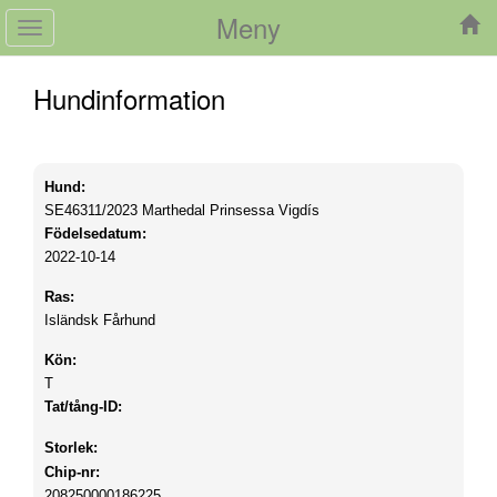
Meny
Toggle
navigation
Hundinformation
Hund:
SE46311/2023
Marthedal Prinsessa Vigdís
Födelsedatum:
2022-10-14
Ras:
Isländsk Fårhund
Kön:
T
Tat/tång-ID:
Storlek:
Chip-nr:
208250000186225