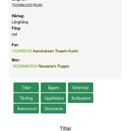
752098102078245
Hårlag:
Långhårig
Färg:
röd
Far:
FI24455/19
Aavistuksen Tsaarin Kuriiri
Mor:
SE58048/2019
Novastar's Puppis
Titlar