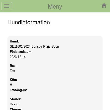
Meny
Toggle
navigation
Hundinformation
Hund:
SE11601/2024
Bonsoir Paris Sven
Födelsedatum:
2023-12-14
Ras:
Tax
Kön:
H
Tat/tång-ID:
Storlek:
Dvärg
Chip-nr: