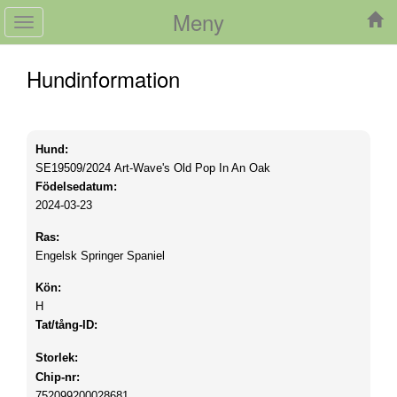
Meny
Toggle
navigation
Hundinformation
Hund:
SE19509/2024
Art-Wave's Old Pop In An Oak
Födelsedatum:
2024-03-23
Ras:
Engelsk Springer Spaniel
Kön:
H
Tat/tång-ID:
Storlek:
Chip-nr:
752099200028681