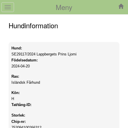
Meny
Toggle
navigation
Hundinformation
Hund:
SE29117/2024
Lappbergets Prins Ljomi
Födelsedatum:
2024-04-20
Ras:
Isländsk Fårhund
Kön:
H
Tat/tång-ID:
Storlek:
Chip-nr:
752094100266312