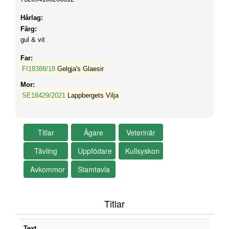
Hårlag:
Färg:
gul & vit
Far:
FI18388/18
Gelgja's Glaesir
Mor:
SE18429/2021
Lappbergets Vilja
Titlar
Text