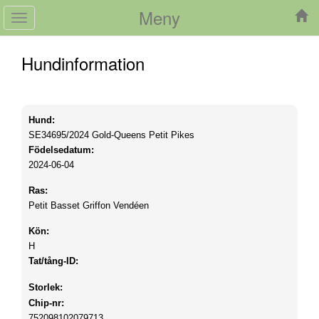
Meny
Toggle
navigation
Hundinformation
Hund:
SE34695/2024
Gold-Queens Petit Pikes
Födelsedatum:
2024-06-04
Ras:
Petit Basset Griffon Vendéen
Kön:
H
Tat/tång-ID:
Storlek:
Chip-nr:
752098102079713