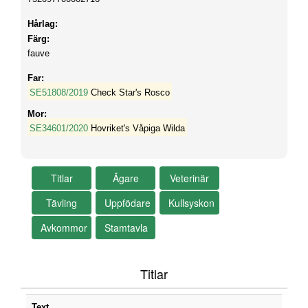
Hårlag:
Färg:
fauve
Far:
SE51808/2019
Check Star's Rosco
Mor:
SE34601/2020
Hovriket's Våpiga Wilda
Titlar
Text