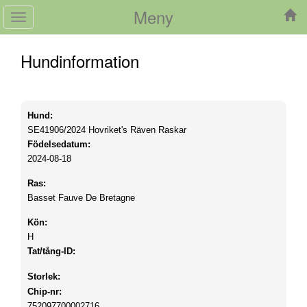
Meny
Toggle
navigation
Hundinformation
Hund:
SE41906/2024
Hovriket's Räven Raskar
Födelsedatum:
2024-08-18
Ras:
Basset Fauve De Bretagne
Kön:
H
Tat/tång-ID:
Storlek:
Chip-nr:
752097700002716