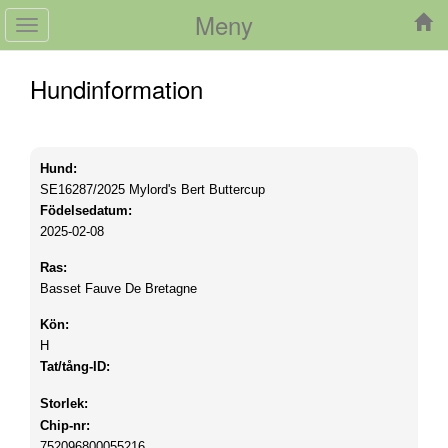
Meny
Toggle
navigation
Hundinformation
Hund:
SE16287/2025
Mylord's Bert Buttercup
Födelsedatum:
2025-02-08
Ras:
Basset Fauve De Bretagne
Kön:
H
Tat/tång-ID:
Storlek:
Chip-nr:
752096800055216