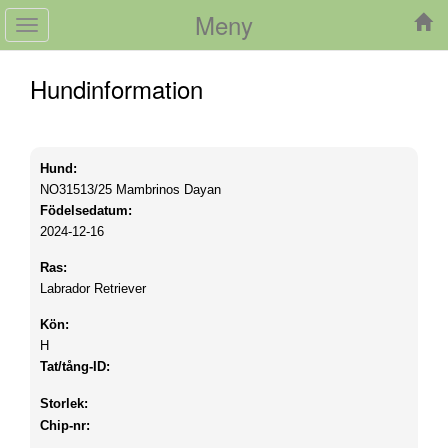
Meny
Toggle
navigation
Hundinformation
Hund:
NO31513/25
Mambrinos Dayan
Födelsedatum:
2024-12-16
Ras:
Labrador Retriever
Kön:
H
Tat/tång-ID:
Storlek:
Chip-nr: