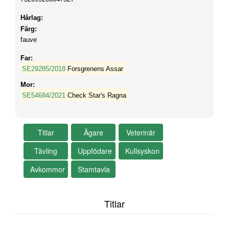
Hårlag:
Färg:
fauve
Far:
SE29285/2018
Forsgrenens Assar
Mor:
SE54684/2021
Check Star's Ragna
Titlar