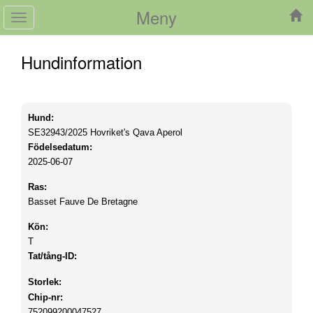
Meny
Toggle
navigation
Hundinformation
Hund:
SE32943/2025
Hovriket's Qava Aperol
Födelsedatum:
2025-06-07
Ras:
Basset Fauve De Bretagne
Kön:
T
Tat/tång-ID:
Storlek:
Chip-nr:
752099200047527