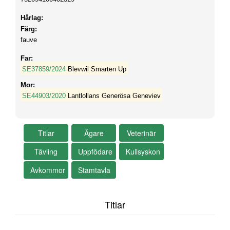
Hårlag:
Färg:
fauve
Far:
SE37859/2024
Blevwil Smarten Up
Mor:
SE44903/2020
Lantlollans Generösa Geneviev
Titlar