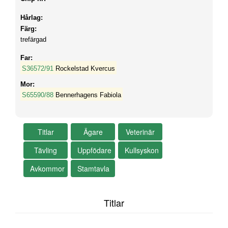
Hårlag:
Färg:
trefärgad
Far:
S36572/91
Rockelstad Kvercus
Mor:
S65590/88
Bennerhagens Fabiola
Titlar