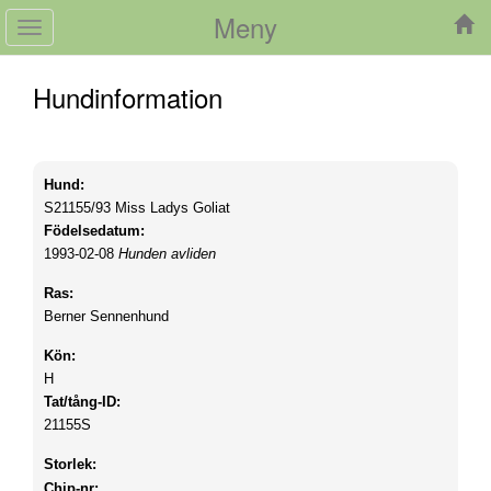
Meny
Toggle
navigation
Hundinformation
Hund:
S21155/93
Miss Ladys Goliat
Födelsedatum:
1993-02-08
Hunden avliden
Ras:
Berner Sennenhund
Kön:
H
Tat/tång-ID:
21155S
Storlek:
Chip-nr: