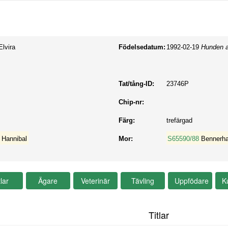
lvira
Födelsedatum:
1992-02-19
Hunden a
Tat/tång-ID:
23746P
Chip-nr:
Färg:
trefärgad
 Hannibal
Mor:
S65590/88
Bennerha
Titlar