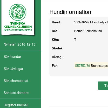
Hundinformation
Hund:
S23746/92
Miss Ladys E
Ras:
Berner Sennenhund
Kön:
T
Nyheter 2016-12-13
Storlek:
Sök hundar
Hårlag:
Far:
S57552/89
Brunnstorps
Sök tävlingar
Sök championat
Sök utst.domare
Registerinnehåll