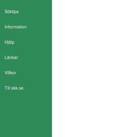
Söktips
Information
Aktivera Talande Webb
Hjälp
Länkar
Villkor
Till skk.se