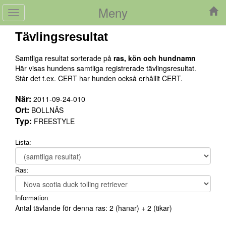
Meny
Toggle
navigation
Tävlingsresultat
Samtliga resultat sorterade på
ras, kön och hundnamn
Här visas hundens samtliga registrerade tävlingsresultat.
Står det t.ex. CERT har hunden också erhållit CERT.
När:
2011-09-24-010
Ort:
BOLLNÄS
Typ:
FREESTYLE
Lista:
Ras:
Information:
Antal tävlande för denna ras:
2
(hanar) +
2
(tikar)