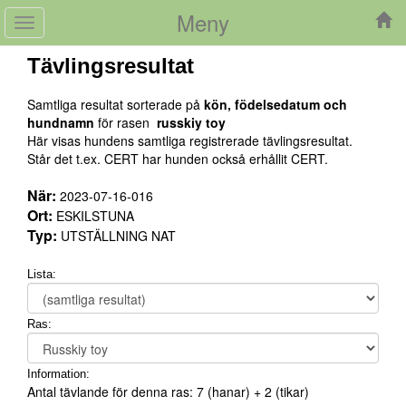
Meny
Toggle
navigation
Tävlingsresultat
Samtliga resultat sorterade på
kön, födelsedatum och
hundnamn
för rasen
russkiy toy
Här visas hundens samtliga registrerade tävlingsresultat.
Står det t.ex. CERT har hunden också erhållit CERT.
När:
2023-07-16-016
Ort:
ESKILSTUNA
Typ:
UTSTÄLLNING NAT
Lista:
Ras:
Information:
Antal tävlande för denna ras:
7
(hanar) +
2
(tikar)