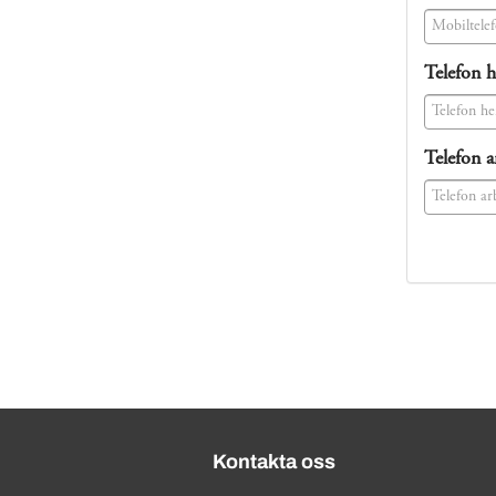
(success)
Telefon 
(success)
Telefon a
(success)
Kontakta oss