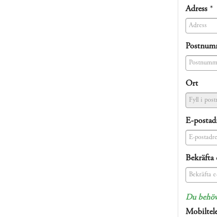
(success)
Adress
*
(success)
Postnum
(success)
Ort
E-postad
(success)
Bekräfta 
(success)
Du behöve
Mobiltel