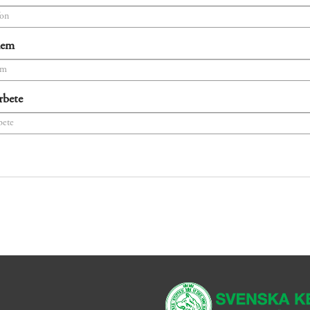
hem
rbete