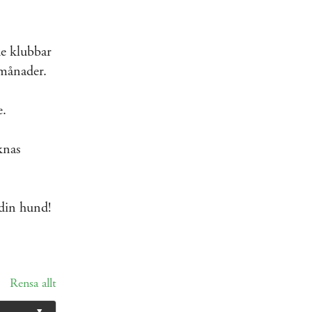
de klubbar
 månader.
e.
knas
 din hund!
Rensa allt