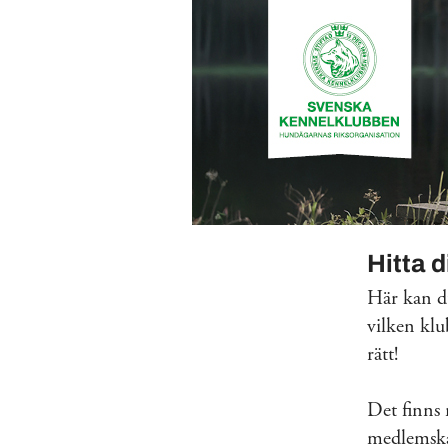
Hitta 
Här kan du
vilken klu
rätt!
Det finns
medlemskap