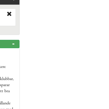
ken:
klubbar,
sparar
tt bra
ällande