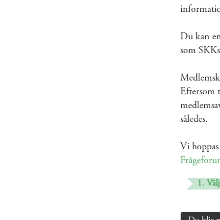
informati
Du kan enk
som SKKs 
Medlemskap
Eftersom t
medlemsavg
således.
Vi hoppas 
Frågefor
1. Välj