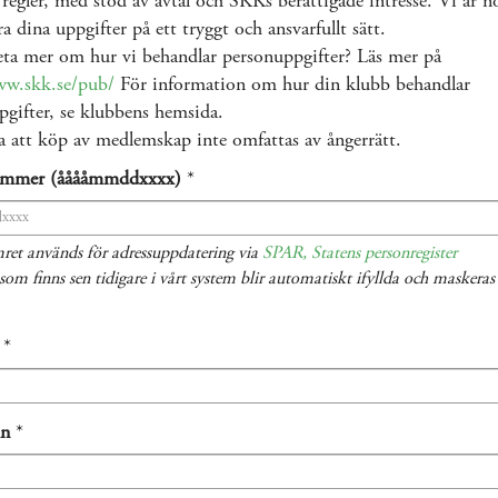
 regler, med stöd av avtal och SKKs berättigade intresse. Vi är 
ra dina uppgifter på ett tryggt och ansvarfullt sätt.
eta mer om hur vi behandlar personuppgifter? Läs mer på
ww.skk.se/pub/
För information om hur din klubb behandlar
gifter, se klubbens hemsida.
 att köp av medlemskap inte omfattas av ångerrätt.
ummer (ååååmmddxxxx)
*
ret används för adressuppdatering via
SPAR, Statens personregister
som finns sen tidigare i vårt system blir automatiskt ifyllda och maskera
*
mn
*