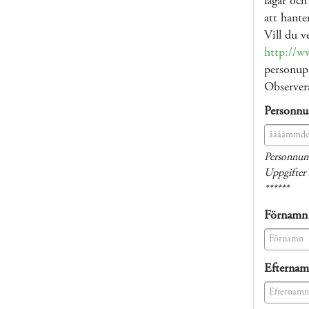
lagar och
att hante
Vill du v
http://w
personupp
Observera
Personn
(success)
Personnum
Uppgifter 
******
Förnamn
(success)
Efterna