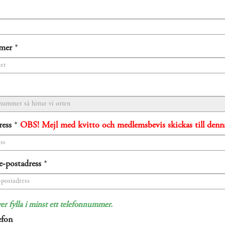
mer
*
ress
*
OBS! Mejl med kvitto och medlemsbevis skickas till denna
e-postadress
*
r fylla i minst ett telefonnummer.
efon