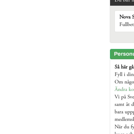
Du blir 
Nova S
Fullbe
Personu
Så här går
Fyll i di
Om något
Ändra ko
Vi på Sve
samt åt d
bara uppg
medlems
När du fy