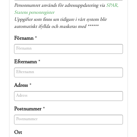
(success)
Personnumret används för adressuppdatering via
SPAR,
Statens personregister
Uppgifter som finns sen tidigare i vårt system blir
automatiskt ifyllda och maskeras med ******
Förnamn
*
(success)
Efternamn
*
(success)
Adress
*
(success)
Postnummer
*
(success)
Ort