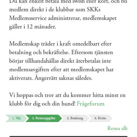
Du kan enkelt betala med swish eller kort, och bli
medlem direkt i de klubbar som SKKs
Medlemsservice administrerar, medlemskapet
gäller i 12 månader.
Medlemskap träder i kraft omedelbart efter
betalning och bekräftelse. Eftersom tjänsten
börjar tillhandahållas direkt återbetalas inte
medlemsavgiften efter att medlemskapet har
aktiverats. Ångerrätt saknas således.
Vi hoppas och tror att du kommer hitta minst en
klubb för dig och din hund!
Frågeforum
1. Välj
2. Personuppgifter
3. Betalning
4. Kvitto
Rensa allt