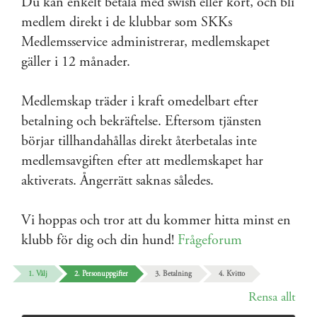
Du kan enkelt betala med swish eller kort, och bli
medlem direkt i de klubbar som SKKs
Medlemsservice administrerar, medlemskapet
gäller i 12 månader.
Medlemskap träder i kraft omedelbart efter
betalning och bekräftelse. Eftersom tjänsten
börjar tillhandahållas direkt återbetalas inte
medlemsavgiften efter att medlemskapet har
aktiverats. Ångerrätt saknas således.
Vi hoppas och tror att du kommer hitta minst en
klubb för dig och din hund!
Frågeforum
1. Välj
2. Personuppgifter
3. Betalning
4. Kvitto
Rensa allt