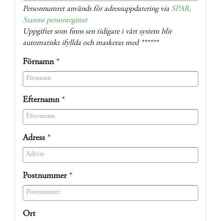
(success)
Personnumret används för adressuppdatering via
SPAR,
Statens personregister
Uppgifter som finns sen tidigare i vårt system blir
automatiskt ifyllda och maskeras med ******
Förnamn
*
(success)
Efternamn
*
(success)
Adress
*
(success)
Postnummer
*
(success)
Ort