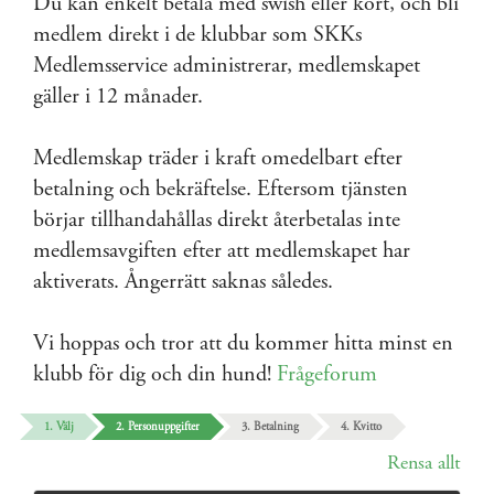
Du kan enkelt betala med swish eller kort, och bli
medlem direkt i de klubbar som SKKs
Medlemsservice administrerar, medlemskapet
gäller i 12 månader.
Medlemskap träder i kraft omedelbart efter
betalning och bekräftelse. Eftersom tjänsten
börjar tillhandahållas direkt återbetalas inte
medlemsavgiften efter att medlemskapet har
aktiverats. Ångerrätt saknas således.
Vi hoppas och tror att du kommer hitta minst en
klubb för dig och din hund!
Frågeforum
1. Välj
2. Personuppgifter
3. Betalning
4. Kvitto
Rensa allt