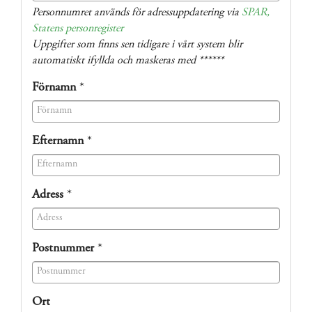
(success)
Personnumret används för adressuppdatering via
SPAR,
Statens personregister
Uppgifter som finns sen tidigare i vårt system blir
automatiskt ifyllda och maskeras med ******
Förnamn
*
(success)
Efternamn
*
(success)
Adress
*
(success)
Postnummer
*
(success)
Ort