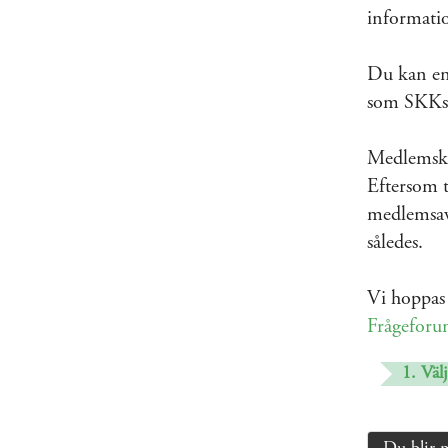
informati
Du kan enk
som SKKs 
Medlemskap
Eftersom t
medlemsavg
således.
Vi hoppas 
Frågefor
1. Välj