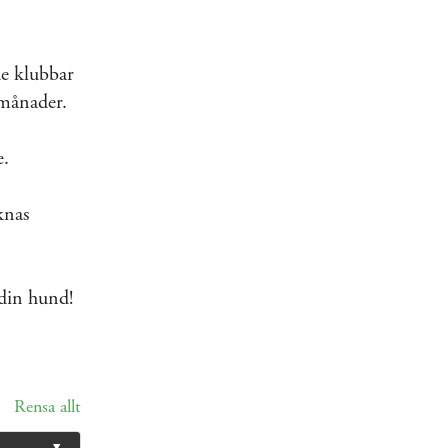
de klubbar
 månader.
e.
knas
 din hund!
Rensa allt