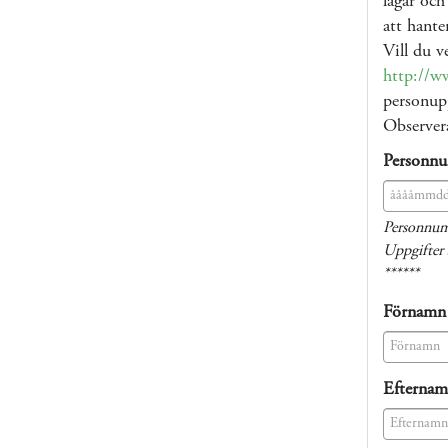
lagar och
att hante
Vill du v
http://w
personupp
Observera
Personn
(success)
Personnum
Uppgifter 
******
Förnamn
(success)
Efterna