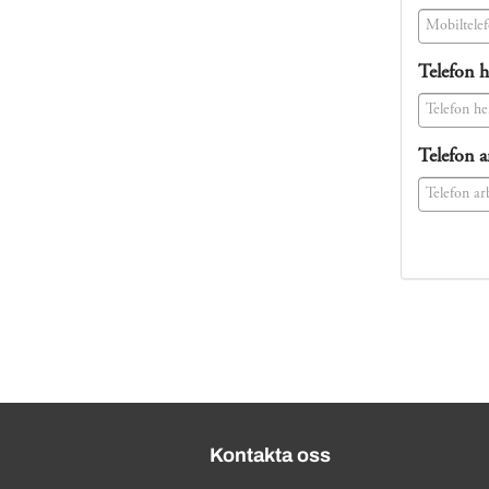
(success)
Telefon 
(success)
Telefon a
(success)
Kontakta oss