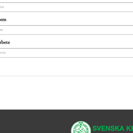
hem
rbete