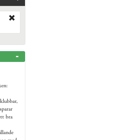
ken:
klubbar,
sparar
tt bra
ällande