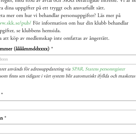
 regler, med stöd av avtal och SKKs berättigade intresse. Vi är 
ra dina uppgifter på ett tryggt och ansvarfullt sätt.
eta mer om hur vi behandlar personuppgifter? Läs mer på
ww.skk.se/pub/
För information om hur din klubb behandlar
gifter, se klubbens hemsida.
 att köp av medlemskap inte omfattas av ångerrätt.
ummer (ååååmmddxxxx)
*
ret används för adressuppdatering via
SPAR, Statens personregister
som finns sen tidigare i vårt system blir automatiskt ifyllda och maskera
*
mn
*