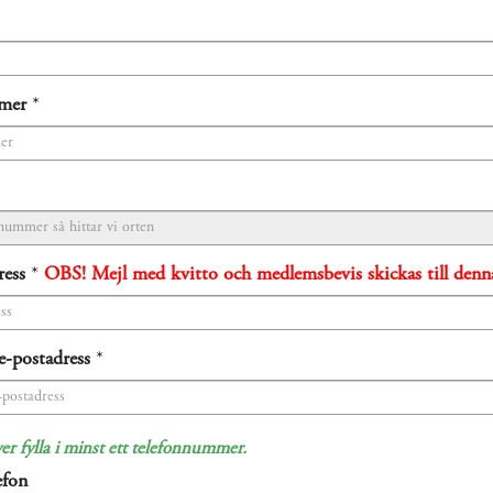
mer
*
ress
*
OBS! Mejl med kvitto och medlemsbevis skickas till denna
e-postadress
*
r fylla i minst ett telefonnummer.
efon