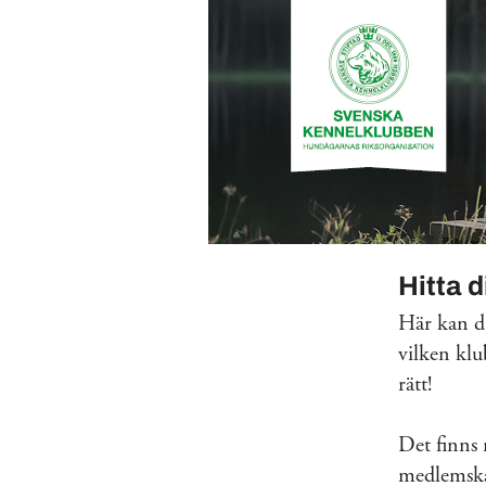
Hitta 
Här kan du
vilken klu
rätt!
Det finns
medlemskap