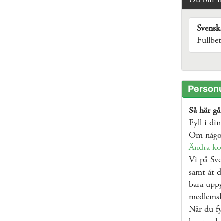
Du blir 
Svensk
Fullbe
Personu
Så här går
Fyll i di
Om något
Ändra ko
Vi på Sve
samt åt d
bara uppg
medlems
När du fy