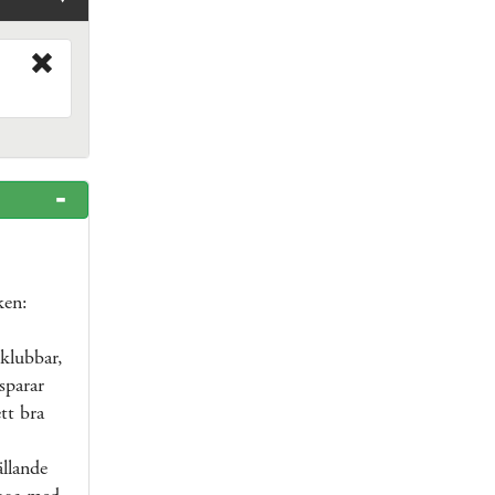
ken:
klubbar,
sparar
tt bra
ällande