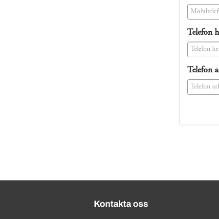
(success)
Telefon 
(success)
Telefon a
(success)
Kontakta oss