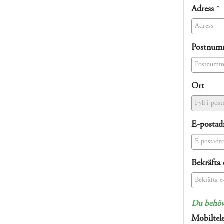
(success)
Adress
*
(success)
Postnum
(success)
Ort
E-postad
(success)
Bekräfta 
(success)
Du behöve
Mobiltel