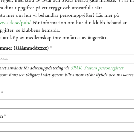
 regler, med stöd av avtal och SKKs berättigade intresse. Vi är 
ra dina uppgifter på ett tryggt och ansvarfullt sätt.
eta mer om hur vi behandlar personuppgifter? Läs mer på
ww.skk.se/pub/
För information om hur din klubb behandlar
gifter, se klubbens hemsida.
 att köp av medlemskap inte omfattas av ångerrätt.
ummer (ååååmmddxxxx)
*
ret används för adressuppdatering via
SPAR, Statens personregister
som finns sen tidigare i vårt system blir automatiskt ifyllda och maskera
*
mn
*