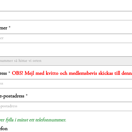
mer
*
ress
*
OBS! Mejl med kvitto och medlemsbevis skickas till denna
e-postadress
*
r fylla i minst ett telefonnummer.
efon