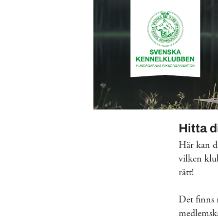
Hitta 
Här kan du
vilken klu
rätt!
Det finns
medlemskap