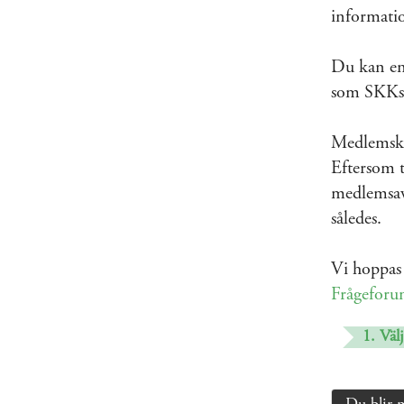
informati
Du kan enk
som SKKs 
Medlemskap
Eftersom t
medlemsavg
således.
Vi hoppas 
Frågefor
1. Välj