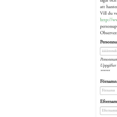
lagar och
att hante
Vill du v
http://w
personupp
Observera
Personn
(success)
Personnum
Uppgifter 
******
Förnamn
(success)
Efterna