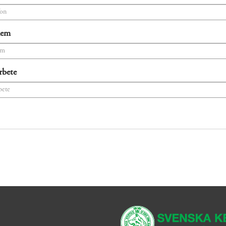
hem
rbete