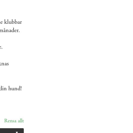
de klubbar
 månader.
e.
knas
 din hund!
Rensa allt