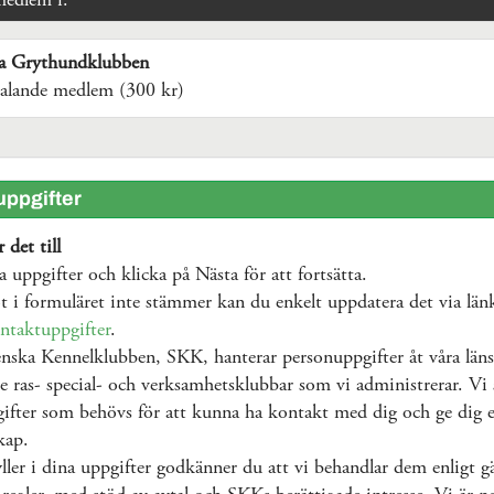
medlem i:
a Grythundklubben
talande medlem (300 kr)
ppgifter
 det till
na uppgifter och klicka på Nästa för att fortsätta.
 i formuläret inte stämmer kan du enkelt uppdatera det via län
ntaktuppgifter
.
nska Kennelklubben, SKK, hanterar personuppgifter åt våra läns
e ras- special- och verksamhetsklubbar som vi administrerar. Vi 
ifter som behövs för att kunna ha kontakt med dig och ge dig e
kap.
ller i dina uppgifter godkänner du att vi behandlar dem enligt g