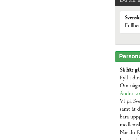
Du blir 
Svensk
Fullbe
Personu
Så här går
Fyll i di
Om något
Ändra ko
Vi på Sve
samt åt d
bara uppg
medlems
När du fy