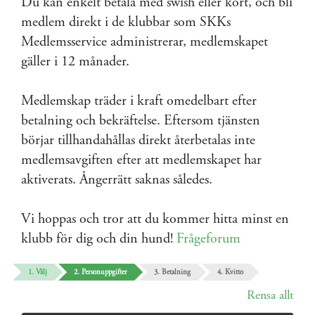
Du kan enkelt betala med swish eller kort, och bli
medlem direkt i de klubbar som SKKs
Medlemsservice administrerar, medlemskapet
gäller i 12 månader.
Medlemskap träder i kraft omedelbart efter
betalning och bekräftelse. Eftersom tjänsten
börjar tillhandahållas direkt återbetalas inte
medlemsavgiften efter att medlemskapet har
aktiverats. Ångerrätt saknas således.
Vi hoppas och tror att du kommer hitta minst en
klubb för dig och din hund!
Frågeforum
1. Välj
2. Personuppgifter
3. Betalning
4. Kvitto
Rensa allt