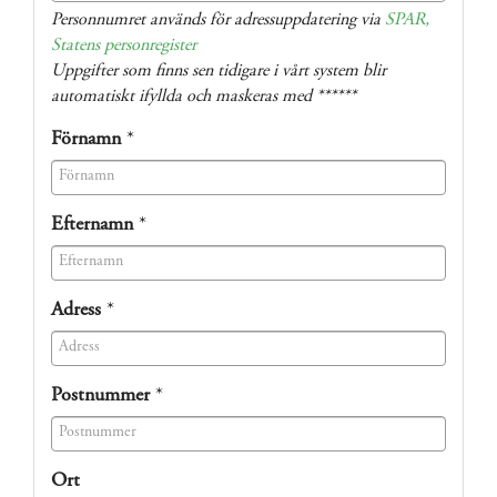
(success)
Personnumret används för adressuppdatering via
SPAR,
Statens personregister
Uppgifter som finns sen tidigare i vårt system blir
automatiskt ifyllda och maskeras med ******
Förnamn
*
(success)
Efternamn
*
(success)
Adress
*
(success)
Postnummer
*
(success)
Ort