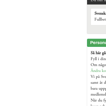
Du blir 
Svensk
Fullbe
Personu
Så här går
Fyll i di
Om något
Ändra ko
Vi på Sve
samt åt d
bara uppg
medlems
När du fy