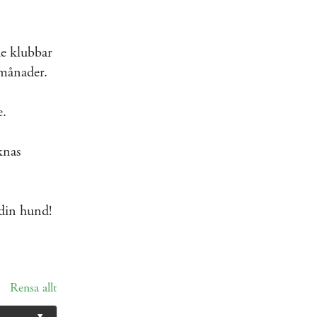
de klubbar
 månader.
e.
knas
 din hund!
Rensa allt