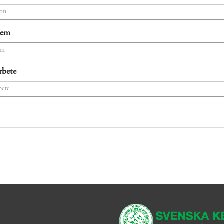
hem
rbete