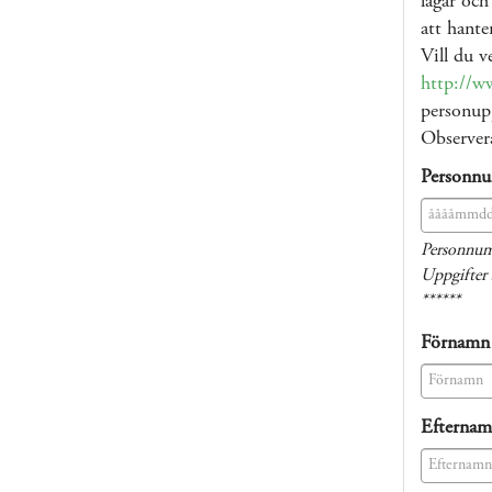
lagar och
att hante
Vill du v
http://w
personupp
Observera
Personn
(success)
Personnum
Uppgifter 
******
Förnamn
(success)
Efterna