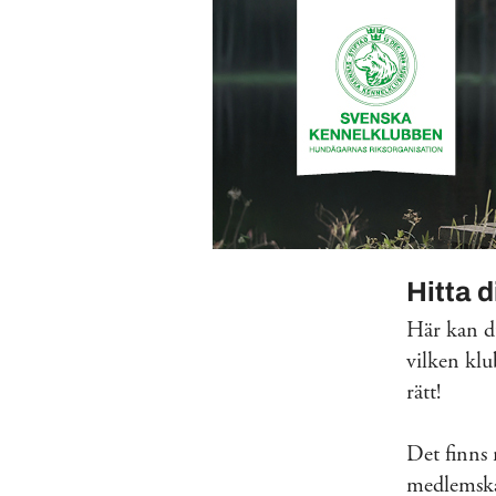
Hitta 
Här kan du
vilken klu
rätt!
Det finns
medlemskap