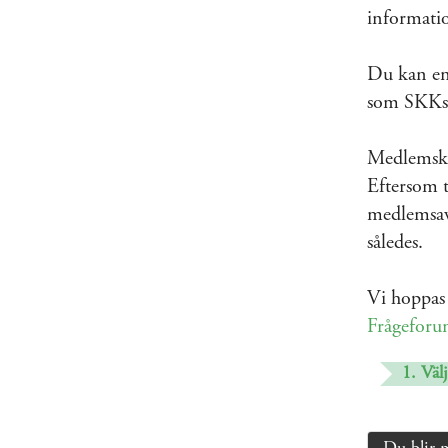
informati
Du kan enk
som SKKs 
Medlemskap
Eftersom t
medlemsavg
således.
Vi hoppas 
Frågefor
1. Välj