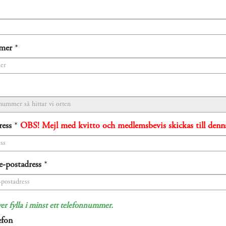
mer
*
ress
*
OBS! Mejl med kvitto och medlemsbevis skickas till denna
e-postadress
*
r fylla i minst ett telefonnummer.
efon