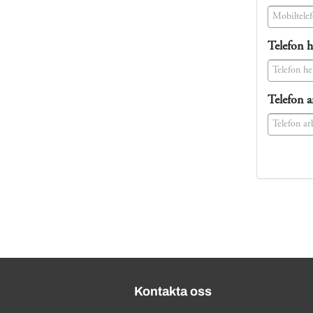
(success)
Telefon 
(success)
Telefon a
(success)
Kontakta oss