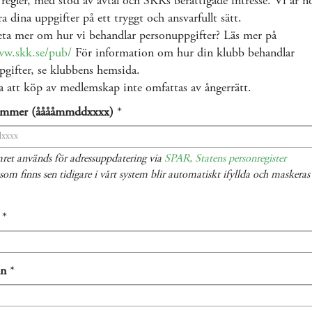
 regler, med stöd av avtal och SKKs berättigade intresse. Vi är 
ra dina uppgifter på ett tryggt och ansvarfullt sätt.
eta mer om hur vi behandlar personuppgifter? Läs mer på
ww.skk.se/pub/
För information om hur din klubb behandlar
gifter, se klubbens hemsida.
 att köp av medlemskap inte omfattas av ångerrätt.
ummer (ååååmmddxxxx)
*
ret används för adressuppdatering via
SPAR, Statens personregister
som finns sen tidigare i vårt system blir automatiskt ifyllda och maskera
*
mn
*