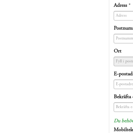
(success)
Adress
*
(success)
Postnum
(success)
Ort
E-postad
(success)
Bekräfta 
(success)
Du behöve
Mobiltel