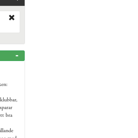
ken:
klubbar,
sparar
tt bra
ällande