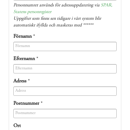
(success)
Personnumret används för adressuppdatering via
SPAR,
Statens personregister
Uppgifter som finns sen tidigare i vårt system blir
automatiskt ifyllda och maskeras med ******
Förnamn
*
(success)
Efternamn
*
(success)
Adress
*
(success)
Postnummer
*
(success)
Ort