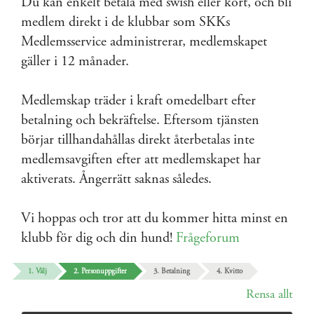
Du kan enkelt betala med swish eller kort, och bli
medlem direkt i de klubbar som SKKs
Medlemsservice administrerar, medlemskapet
gäller i 12 månader.
Medlemskap träder i kraft omedelbart efter
betalning och bekräftelse. Eftersom tjänsten
börjar tillhandahållas direkt återbetalas inte
medlemsavgiften efter att medlemskapet har
aktiverats. Ångerrätt saknas således.
Vi hoppas och tror att du kommer hitta minst en
klubb för dig och din hund!
Frågeforum
1. Välj
2. Personuppgifter
3. Betalning
4. Kvitto
Rensa allt