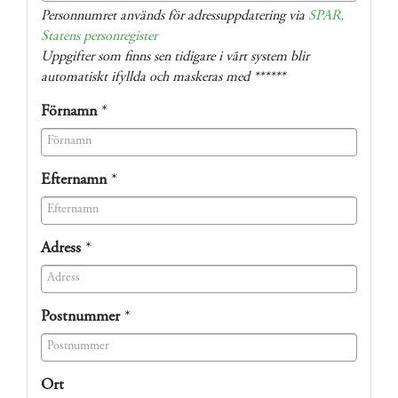
(success)
Personnumret används för adressuppdatering via
SPAR,
Statens personregister
Uppgifter som finns sen tidigare i vårt system blir
automatiskt ifyllda och maskeras med ******
Förnamn
*
(success)
Efternamn
*
(success)
Adress
*
(success)
Postnummer
*
(success)
Ort