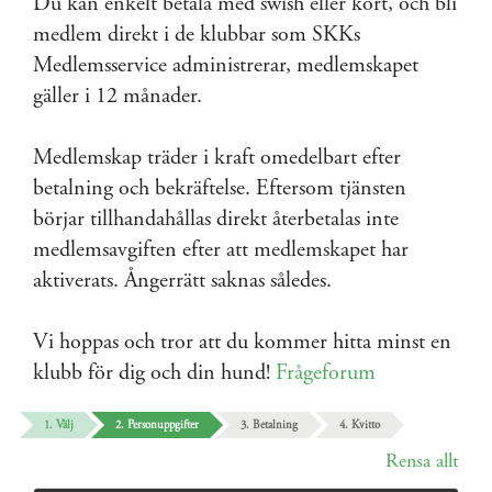
Du kan enkelt betala med swish eller kort, och bli
medlem direkt i de klubbar som SKKs
Medlemsservice administrerar, medlemskapet
gäller i 12 månader.
Medlemskap träder i kraft omedelbart efter
betalning och bekräftelse. Eftersom tjänsten
börjar tillhandahållas direkt återbetalas inte
medlemsavgiften efter att medlemskapet har
aktiverats. Ångerrätt saknas således.
Vi hoppas och tror att du kommer hitta minst en
klubb för dig och din hund!
Frågeforum
1. Välj
2. Personuppgifter
3. Betalning
4. Kvitto
Rensa allt