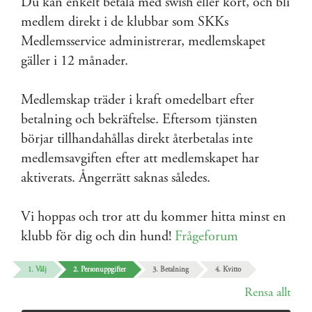
Du kan enkelt betala med swish eller kort, och bli
medlem direkt i de klubbar som SKKs
Medlemsservice administrerar, medlemskapet
gäller i 12 månader.
Medlemskap träder i kraft omedelbart efter
betalning och bekräftelse. Eftersom tjänsten
börjar tillhandahållas direkt återbetalas inte
medlemsavgiften efter att medlemskapet har
aktiverats. Ångerrätt saknas således.
Vi hoppas och tror att du kommer hitta minst en
klubb för dig och din hund!
Frågeforum
1. Välj
2. Personuppgifter
3. Betalning
4. Kvitto
Rensa allt