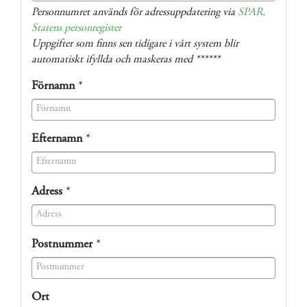
(success)
Personnumret används för adressuppdatering via
SPAR,
Statens personregister
Uppgifter som finns sen tidigare i vårt system blir
automatiskt ifyllda och maskeras med ******
Förnamn
*
(success)
Efternamn
*
(success)
Adress
*
(success)
Postnummer
*
(success)
Ort