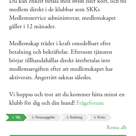
Du kan enkelt betala med swish eller kort, och bli
medlem direkt i de klubbar som SKKs
Medlemsservice administrerar, medlemskapet
gäller i 12 månader.
Medlemskap träder i kraft omedelbart efter
betalning och bekräftelse. Eftersom tjänsten
börjar tillhandahållas direkt återbetalas inte
medlemsavgiften efter att medlemskapet har
aktiverats. Ångerrätt saknas således.
Vi hoppas och tror att du kommer hitta minst en
klubb för dig och din hund!
Frågeforum
1. Välj
2. Personuppgifter
3. Betalning
4. Kvitto
Rensa allt